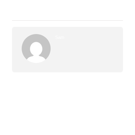
Sam
PREVIOUS
NAATI Document Translation
NEXT
Affordable NAATI Certified Translations | From AUD $30