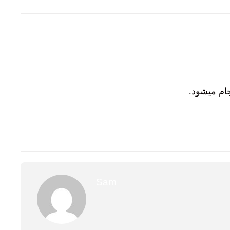
جام میشود
Sam