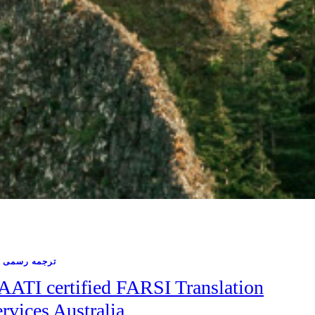
ترجمه رسمی ن
AATI certified FARSI Translation
rvices Australia